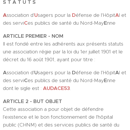
S T A T U T S
A
ssociation d'
U
sagers pour la
D
éfense de l'Hôpit
A
l et
des servi
C
es publics de santé du Nord-May
E
nne
ARTICLE PREMIER - NOM
Il est fondé entre les adhérents aux présents statuts
une association régie par la loi du 1er juillet 1901 et le
décret du 16 août 1901, ayant pour titre :
A
ssociation d'
U
sagers pour la
D
éfense de l'Hôpit
A
l et
des servi
C
es publics de santé du Nord-May
E
nne
dont le sigle est :
AUDACE53
.
ARTICLE 2 - BUT OBJET
Cette association a pour objet de défendre
l'existence et le bon fonctionnement de l'hôpital
public (CHNM) et des services publics de santé du