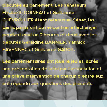
discutée au parlement. Les sénateurs
Elisabeth DOINEAU et Guillaume
CHEVROLLIER étant retenus au Sénat, les
participants ont pu rencontrer et échanger
pendant environ 2 heures et demi avec les
députés Géraldine BANNIER, Yannick
FAVENNEC et Guillaume GAROT.
Les parlementaires ont joué le jeu et, après
une présentation de la loi par l'association et
une brève intervention de chacun d'entre eux,
ont répondu aux questions des présents.