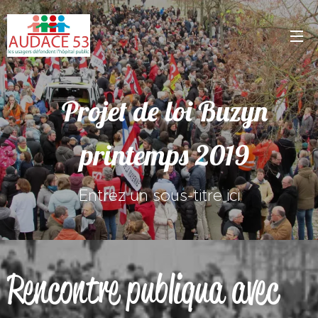
Projet de loi Buzyn
printemps 2019
Entrez un sous-titre ici
Rencontre publiqua avec